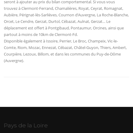
seront à ajouter au prix du bilan comportemental. Si vous vous
trouvez à Clermont-Ferrand, Chamalières, Royat, Ceyrat, Romagnat,
Aubière, Pérignat-lès-Sarlièves, Cournon d’Auvergne, La Roche-Blanche,
Orcet, Le Cendre, Gerzat, Durtol, Cébazat, Aulnat, Gerzat… Le
déplacement est offert à Pontgibaud, Pontaumur, Orcines, ainsi que
partout à moins de 10km de Clermont-Fd.
Disponible également à Issoire, Perrier, Le Broc, Champeix, Vic-le-
Comte, Riom, Mozac, Ennezat, Cébazat, Châtel-Guyon, Thiers, Ambert,
Courpière, Lezoux, Billom, et dans les communes du Puy-de-Dôme
(Auvergne).
Pays de la Loire