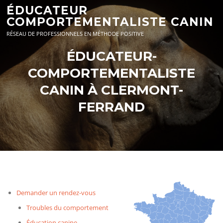
Aller
ÉDUCATEUR
au
COMPORTEMENTALISTE CANIN
contenu
RÉSEAU DE PROFESSIONNELS EN MÉTHODE POSITIVE
ÉDUCATEUR-
COMPORTEMENTALISTE
CANIN À CLERMONT-
FERRAND
Demander un rendez-vous
Troubles du comportement
Éducation canine