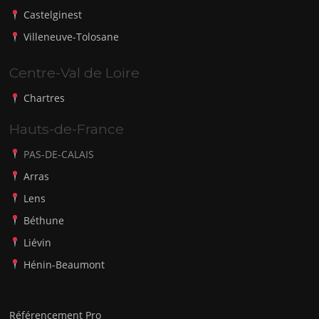
Castelginest
Villeneuve-Tolosane
Centre-Val de Loire
Chartres
Hauts-de-France
PAS-DE-CALAIS
Arras
Lens
Béthune
Liévin
Hénin-Beaumont
Référencement Pro