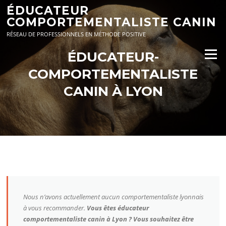
Aller
ÉDUCATEUR
au
COMPORTEMENTALISTE CANIN
contenu
RÉSEAU DE PROFESSIONNELS EN MÉTHODE POSITIVE
ÉDUCATEUR-
Menu
COMPORTEMENTALISTE
CANIN À LYON
Nous n’avons actuellement aucun comportementaliste lyonnais
à vous recommander.
Vous êtes éducateur
comportementaliste canin à Lyon ? Vous souhaitez être