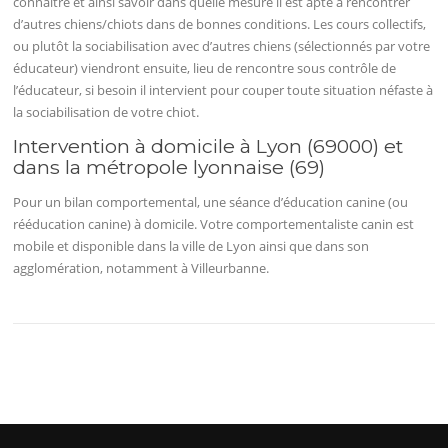
connaitre et ainsi savoir dans quelle mesure il est apte à rencontrer
d’autres chiens/chiots dans de bonnes conditions. Les cours collectifs,
ou plutôt la sociabilisation avec d’autres chiens (sélectionnés par votre
éducateur) viendront ensuite, lieu de rencontre sous contrôle de
l’éducateur, si besoin il intervient pour couper toute situation néfaste à
la sociabilisation de votre chiot.
Intervention à domicile à Lyon (69000) et
dans la métropole lyonnaise (69)
Pour un bilan comportemental, une séance d’éducation canine (ou
rééducation canine) à domicile. Votre comportementaliste canin est
mobile et disponible dans la ville de Lyon ainsi que dans son
agglomération, notamment à Villeurbanne.