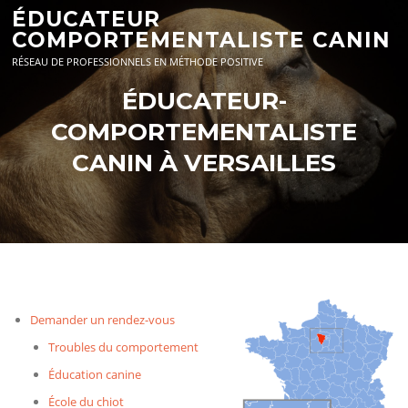
Aller
ÉDUCATEUR
au
COMPORTEMENTALISTE CANIN
contenu
RÉSEAU DE PROFESSIONNELS EN MÉTHODE POSITIVE
ÉDUCATEUR-
COMPORTEMENTALISTE
CANIN À VERSAILLES
Demander un rendez-vous
Troubles du comportement
Éducation canine
École du chiot