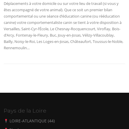
Déplacements à votre domicile ou sur votre lieu de travail (si vous y
êtes accompagné de votre animal). Que ce soit un premier bilan
comportemental ou une séance d’éducation canine (ou rééducation
canine) votre comportementaliste canin se tient à votre disposition à
Versailles, Saint-Cyr-l’École, Le Chesnay-Rocquencourt, Viroflay, Bois-
d’Arcy, Fontenay-le-Fleury, Buc, Jouy-en-Josas, Vélizy-Villacoublay,
Bailly, Noisy-le-Roi, Les Loges-en-Josas, Châteaufort, Toussus-le-Noble,
Rennemoulin…
Pays de la Loire
LOIRE-ATLANTIQUE (44)