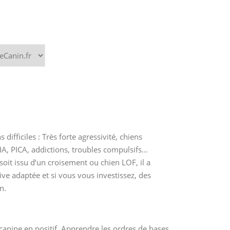
fficiles : Très forte agressivité, chiens
HA, PICA, addictions, troubles compulsifs…
soit issu d’un croisement ou chien LOF, il a
ve adaptée et si vous vous investissez, des
n.
anine en positif. Apprendre les ordres de bases