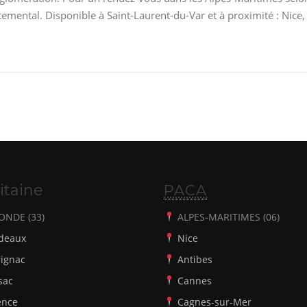
emental. Disponible à Saint-Laurent-du-Var et à proximité : Nice
itaine
PACA
ONDE (33)
ALPES-MARITIMES (06)
deaux
Nice
ignac
Antibes
sac
Cannes
ence
Cagnes-sur-Mer