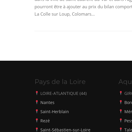
pourront être à ajouter au prix du bilan comport
La Colle sur Loup, Colomars…
Pays de la Loire
Aqu
LOIRE-ATLANTIQUE (44)
GIR
Nantes
Bor
Saint-Herblain
Mér
Rezé
Pes
Saint-Sébastien-sur-Loire
Tal