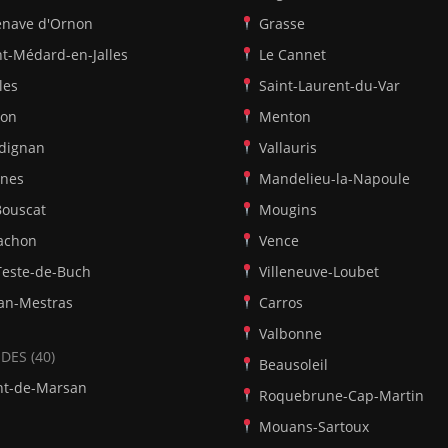
lenave d'Ornon
Grasse
nt-Médard-en-Jalles
Le Cannet
les
Saint-Laurent-du-Var
on
Menton
dignan
Vallauris
ines
Mandelieu-la-Napoule
Bouscat
Mougins
achon
Vence
Teste-de-Buch
Villeneuve-Loubet
an-Mestras
Carros
Valbonne
DES (40)
Beausoleil
t-de-Marsan
Roquebrune-Cap-Martin
Mouans-Sartoux