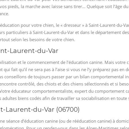
os pieds, la marche avec laisse sans tirer… Quelque soit l’âge du 
ance.
l’éducation pour votre chien, le « dresseur » à Saint-Laurent-du-V
s particuliers à Saint-Laurent-du-Var et dans le département des
urtout selon les besoins de votre chien.
int-Laurent-du-Var
bilisation et le commencement de l’éducation canine. Mais votre ch
t qui fait qu’il ne sera pas à l’aise si vous ne l’y préparez pas e
 conseillons de toujours passer par un bilan comportemental indiv
e rencontre contrôlé, des chiots et des chiens sélectionnés et si be
te. Votre éducateur comportementaliste, expert du comportement 
adultes biens codés afin de travailler sa sociabilisation en toute 
nt-Laurent-du-Var (06700)
ne séance d’éducation canine (ou de rééducation canine) à domic
l’agglomération. Pour un rendez-vous dans les Alpes-Maritimes se