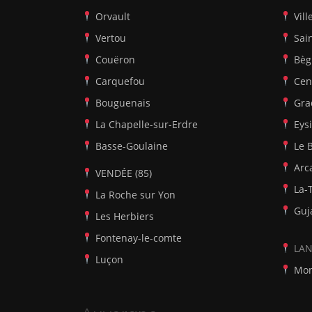
Orvault
Vil
Vertou
Sai
Couëron
Bèg
Carquefou
Cen
Bouguenais
Gra
La Chapelle-sur-Erdre
Eys
Basse-Goulaine
Le 
Arc
VENDÉE (85)
La-
La Roche sur Yon
Guj
Les Herbiers
Fontenay-le-comte
LAN
Luçon
Mon