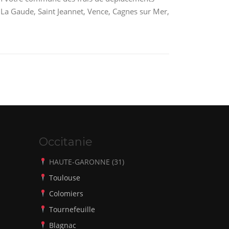
, La Gaude, Saint Jeannet, Vence, Cagnes sur Mer,
Occitanie
HAUTE-GARONNE (31)
Toulouse
Colomiers
Tournefeuille
Blagnac