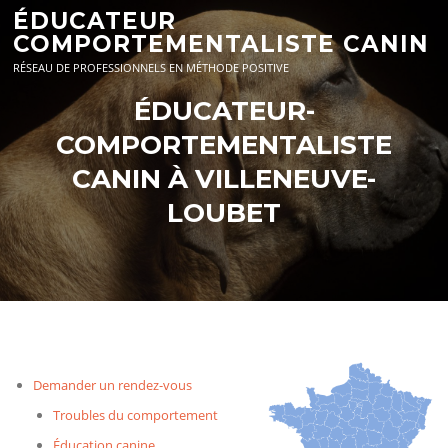
Aller
ÉDUCATEUR
au
COMPORTEMENTALISTE CANIN
contenu
RÉSEAU DE PROFESSIONNELS EN MÉTHODE POSITIVE
ÉDUCATEUR-
COMPORTEMENTALISTE
CANIN À VILLENEUVE-
LOUBET
Demander un rendez-vous
Troubles du comportement
Éducation canine