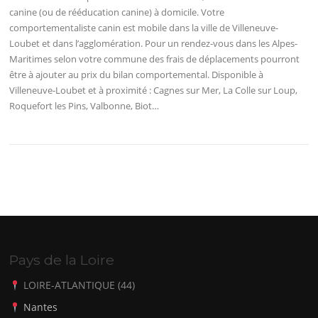
canine (ou de rééducation canine) à domicile. Votre
comportementaliste canin est mobile dans la ville de Villeneuve-
Loubet et dans l’agglomération. Pour un rendez-vous dans les Alpes-
Maritimes selon votre commune des frais de déplacements pourront
être à ajouter au prix du bilan comportemental. Disponible à
Villeneuve-Loubet et à proximité : Cagnes sur Mer, La Colle sur Loup,
Roquefort les Pins, Valbonne, Biot…
Pays de la Loire
LOIRE-ATLANTIQUE (44)
Nantes