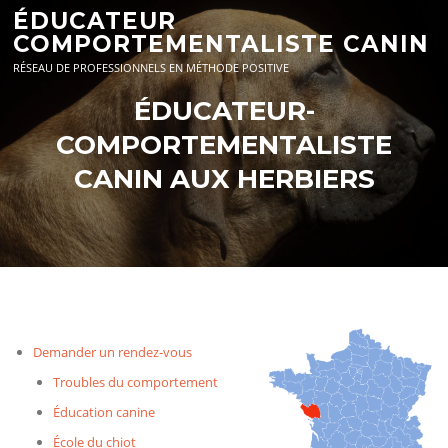
Aller
ÉDUCATEUR
au
COMPORTEMENTALISTE CANIN
contenu
RÉSEAU DE PROFESSIONNELS EN MÉTHODE POSITIVE
ÉDUCATEUR-
COMPORTEMENTALISTE
CANIN AUX HERBIERS
Demander un rendez-vous
Troubles du comportement
Éducation canine
École du chiot