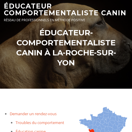
Aller
ÉDUCATEUR
au
COMPORTEMENTALISTE CANIN
contenu
RÉSEAU DE PROFESSIONNELS EN MÉTHODE POSITIVE
ÉDUCATEUR-
COMPORTEMENTALISTE
CANIN À LA-ROCHE-SUR-
YON
Demander un rendez-vous
Troubles du comportement
Éducation canine