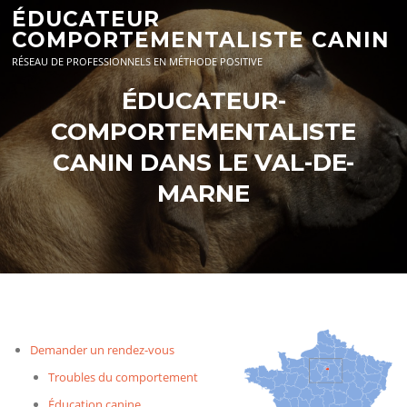
Aller
ÉDUCATEUR
au
COMPORTEMENTALISTE CANIN
contenu
RÉSEAU DE PROFESSIONNELS EN MÉTHODE POSITIVE
ÉDUCATEUR-
COMPORTEMENTALISTE
CANIN DANS LE VAL-DE-
MARNE
Demander un rendez-vous
Troubles du comportement
Éducation canine