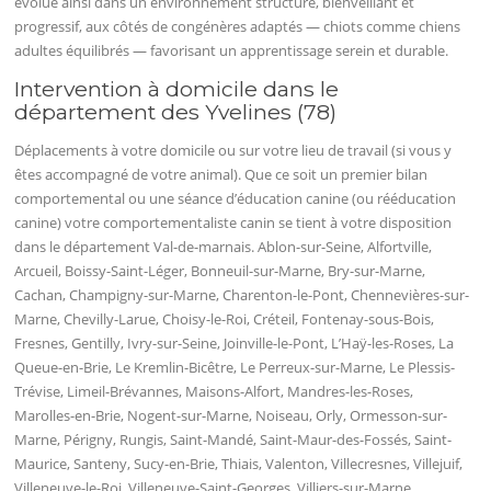
évolue ainsi dans un environnement structuré, bienveillant et
progressif, aux côtés de congénères adaptés — chiots comme chiens
adultes équilibrés — favorisant un apprentissage serein et durable.
Intervention à domicile dans le
département des Yvelines (78)
Déplacements à votre domicile ou sur votre lieu de travail (si vous y
êtes accompagné de votre animal). Que ce soit un premier bilan
comportemental ou une séance d’éducation canine (ou rééducation
canine) votre comportementaliste canin se tient à votre disposition
dans le département Val-de-marnais. Ablon-sur-Seine, Alfortville,
Arcueil, Boissy-Saint-Léger, Bonneuil-sur-Marne, Bry-sur-Marne,
Cachan, Champigny-sur-Marne, Charenton-le-Pont, Chennevières-sur-
Marne, Chevilly-Larue, Choisy-le-Roi, Créteil, Fontenay-sous-Bois,
Fresnes, Gentilly, Ivry-sur-Seine, Joinville-le-Pont, L’Haÿ-les-Roses, La
Queue-en-Brie, Le Kremlin-Bicêtre, Le Perreux-sur-Marne, Le Plessis-
Trévise, Limeil-Brévannes, Maisons-Alfort, Mandres-les-Roses,
Marolles-en-Brie, Nogent-sur-Marne, Noiseau, Orly, Ormesson-sur-
Marne, Périgny, Rungis, Saint-Mandé, Saint-Maur-des-Fossés, Saint-
Maurice, Santeny, Sucy-en-Brie, Thiais, Valenton, Villecresnes, Villejuif,
Villeneuve-le-Roi, Villeneuve-Saint-Georges, Villiers-sur-Marne,